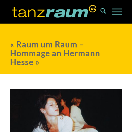
« Raum um Raum –
Hommage an Hermann
Hesse »