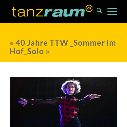
« 40 Jahre TTW _Sommer im
Hof_Solo »