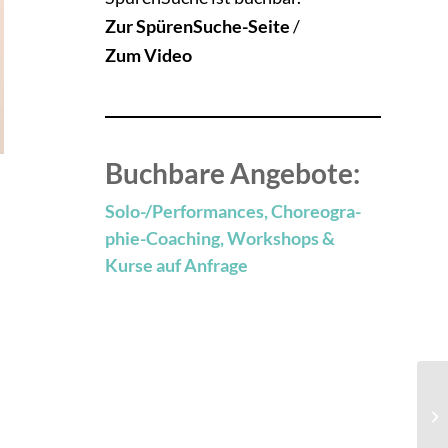
Zur SpürenSuche-Seite
/
Zum Video
Buchbare Angebote:
Solo-/Performances, Choreo­gra­
phie-Coa­ching, Work­shops &
Kurse auf Anfrage