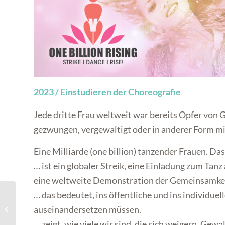
2023 / Einstudieren der Choreografie
Jede dritte Frau weltweit war bereits Opfer von 
gezwungen, vergewaltigt oder in anderer Form mi
Eine Milliarde (one billion) tanzender Frauen. Das
… ist ein globaler Streik, eine Einladung zum Tanz
eine weltweite Demonstration der Gemeinsamkei
… das bedeutet, ins öffentliche und ins individue
40 Jahre TTW _Sommer
auseinandersetzen müssen.
im Hof_Solo
… zeigt, wie viele wir sind, die sich weigern, G