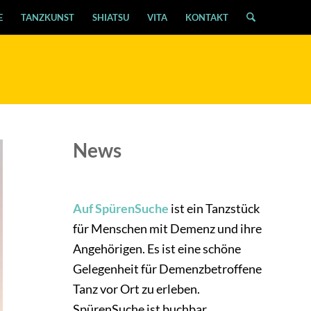
E
TANZKUNST
SHIATSU
VITA
KONTAKT
News
Auf SpürenSuche
ist ein Tanzstück
für Menschen mit Demenz und ihre
Angehörigen. Es ist eine schöne
Gelegenheit für Demenzbetroffene
Tanz vor Ort zu erleben.
SpürenSuche ist buchbar.