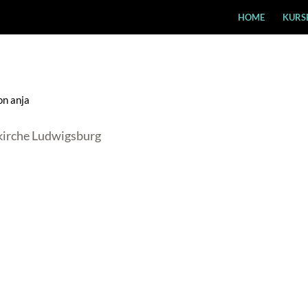
HOME
KURS
on
anja
kirche Ludwigsburg