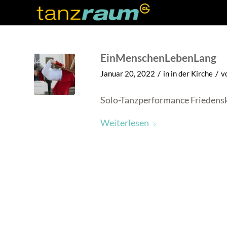
EinMenschenLebenLang
/
/
Januar 20, 2022
in
in der Kirche
v
Solo-Tanzperformance Friedens
Weiterlesen