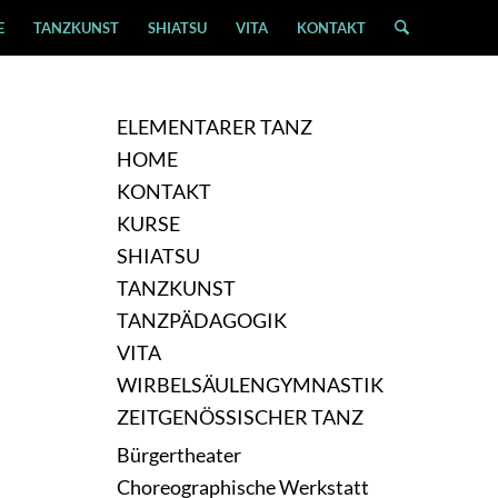
E
TANZKUNST
SHIATSU
VITA
KONTAKT
ELEMENTARER TANZ
HOME
KONTAKT
KURSE
SHIATSU
TANZKUNST
TANZPÄDAGOGIK
VITA
WIRBELSÄULENGYMNASTIK
ZEITGENÖSSISCHER TANZ
Bürgertheater
Choreographische Werkstatt