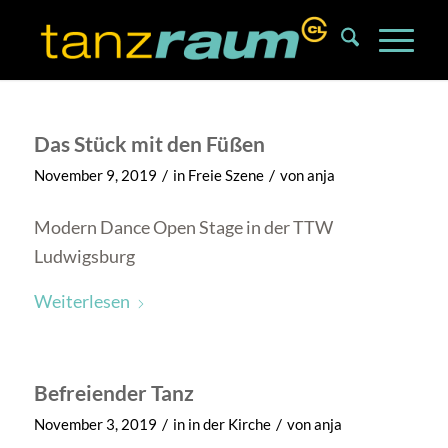
Das Stück mit den Füßen
/
/
November 9, 2019
in
Freie Szene
von
anja
Modern Dance Open Stage in der TTW
Ludwigsburg
Weiterlesen
Befreiender Tanz
/
/
November 3, 2019
in
in der Kirche
von
anja